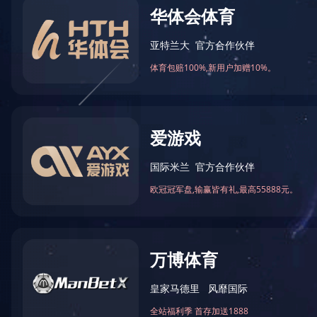
案例展示
金牌客户