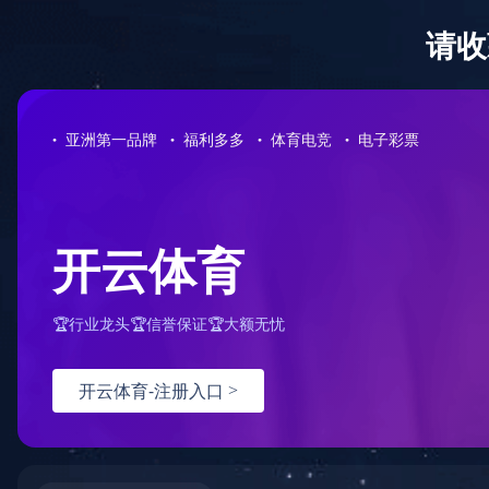
开元平台
欢迎来到开元平台-开元（中国）一站式服务平台 官网。咨询热线：400-82
开元平台
企业概况
开元平台