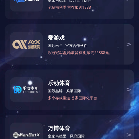
1、提供立体停车库
技术咨询、产品保修、保养服务、保险服
务；
2、
现场跟踪技术支持；
3、
操作人员、维保人员的技术培训；
4、
用户定期回访。
企业概况
开元平台
产品展示
工程案列
合作加盟
服务支
持
开元平台-开元（中国）一站式服务平台