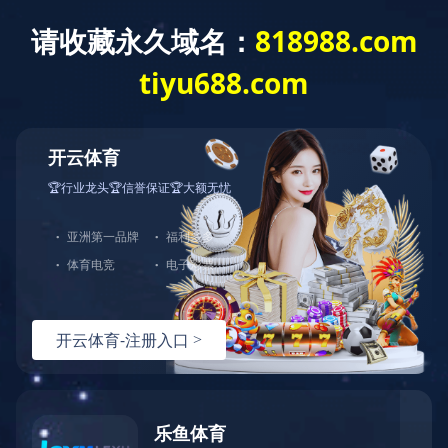
开元平台
咨询热线：
400-8228-286
Toggle
navigati
产品展示
产品展示