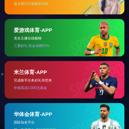
人行道钢横梁
墩顶吊栏
开元平台
上一页
下一页
尾页
企业概况
开元平台
产品展示
工程案列
合作加盟
服务支
持
开元平台-开元（中国）一站式服务平台