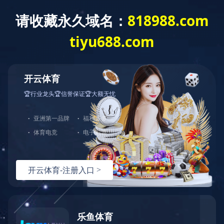
开元平台
咨询热线：
400-8228-286
Toggle
navigati
工程案列