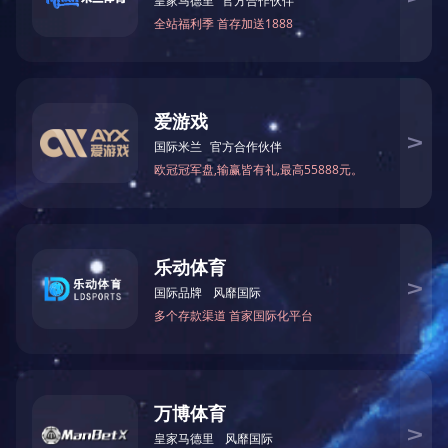
江陵鸿源御景
人信地产
孝感京御苑
荆州国华时尚公寓