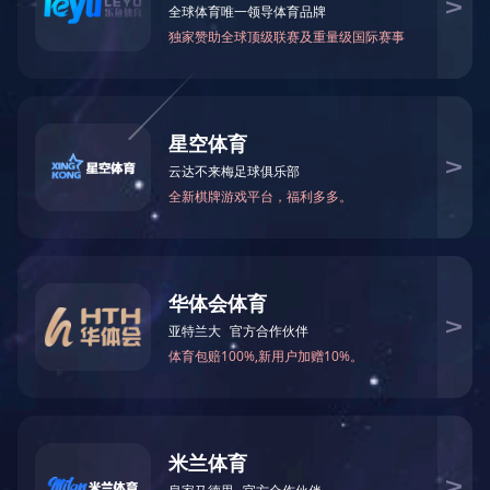
巫山县城市管理局公安局小区
武汉御龙湾地下室
天津市和平区万通大厦（信达二期）
湖北高投双创工坊
汉阳人信汇