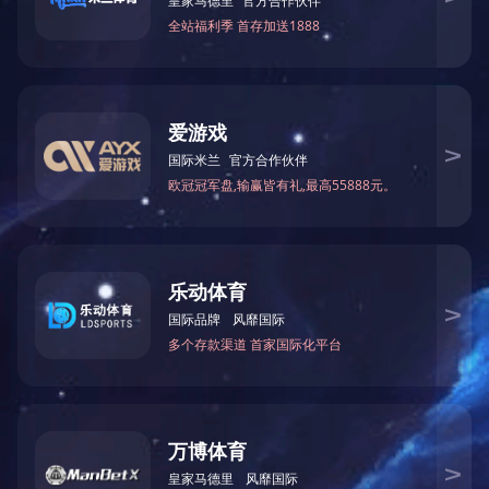
企业概况
开元平台
产品展示
工程案列
合作加盟
服务支
持
开元平台-开元（中国）一站式服务平台