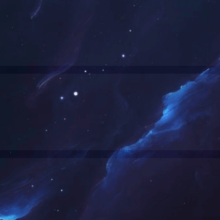
最新公告
常见问题
开元平台
上一页
1
下一页
尾页
关注我们