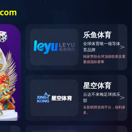
移动版
微信公众号
设为开元平台
|
添加收藏
400-8228-286
13707400505
服务支持
开元平台-开元（中
国）一站式服务平
台