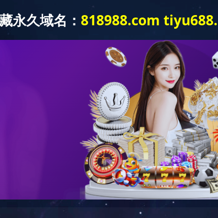
28-286
产品展示
工程案列
合作加盟