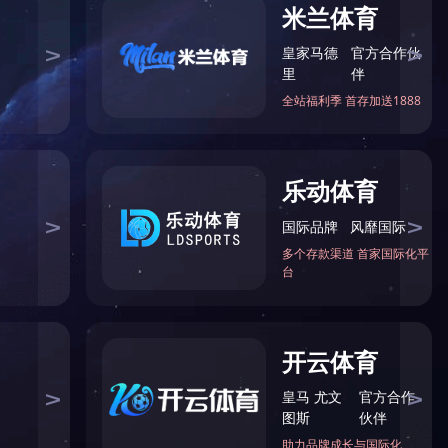
当前位置：
开元平台
>
开元平台
>
行业新闻
网站导航