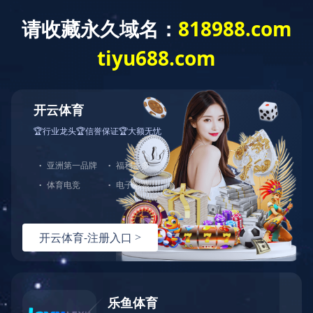
开元平台
咨询热线：
400-8228-286
Toggle
navigati
服务支持
客户咨询服务
公司提供客户咨询服务，如果您在使用过程中有任何疑问，
欢迎您随时拨打我们的 服务热线400-
8228
-286
，我们的工作