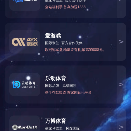
主动与您协商，直至圆满解决。
企业概况
开元平台
产品展示
工程案列
合作加盟
服务支
持
开元平台-开元（中国）一站式服务平台
扫一扫，关注我们
扫一扫，手机访问